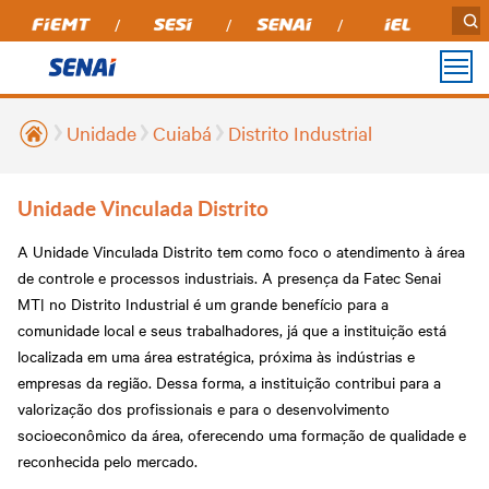
Unidade
Cuiabá
Distrito Industrial
PARA
PARA
UNIDADES
MÍDIAS
INSTITUCIONAL
TRANSPARÊNCIA
OUVIDORIA
VOCÊ
INDÚSTRIA
Prestação de contas
Agro.ind - Programa de
Podcasts
Alta Floresta
Sobre nós
Unidade Vinculada Distrito
TCU
Cursos Técnicos 2025
Inovação Aberta
Agroindustrial
Aripuanã
Notícias
Perguntas Frequentes
Transparência SENAI
A Unidade Vinculada Distrito tem como foco o atendimento à área
SER Família Capacita
Educação Profissional
Revista Indústria de
Compliance
Barra do Bugres
de controle e processos industriais. A presença da Fatec Senai
Cursos de Pós-
Mato Grosso
Educação Superior
graduação
MT| no Distrito Industrial é um grande benefício para a
Relatório de Atividades
Portal do Fornecedor
Cáceres
Aprendizagem Técnica
Soluções em Tecnologia
comunidade local e seus trabalhadores, já que a instituição está
Senai Senar
e Inovação
Formação de Alta
Lucas do Rio Verde
Transparência
localizada em uma área estratégica, próxima às indústrias e
Instituto Senai de
Performance - Case IH e
Tecnologia
empresas da região. Dessa forma, a instituição contribui para a
Senai MT
Cuiabá
Relatório Anual
Cursos de Graduação
Laboratórios
valorização dos profissionais e para o desenvolvimento
Assessoria de
Campo Verde
socioeconômico da área, oferecendo uma formação de qualidade e
Comunicação
Todos os Cursos
Unidades Móveis
reconhecida pelo mercado.
Nova Mutum
Trabalhe Conosco
Validar Documento -
Cadastre-se em nossa