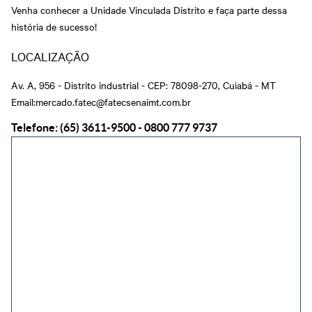
Certificado e Diploma
Newsletter PJ
Fale com o Diretor
Rondonópolis
Venha conhecer a Unidade Vinculada Distrito e faça parte dessa
Cadastre-se em nossa
Hub de inovação da
Regional
Newsletter
indústria
história de sucesso!
Sinop
Abrir Solicitação no SAC
Apoio para startups -
Parceria Senar x Senai
Senai Hub
Privacidade e Proteção
LOCALIZAÇÃO
Sorriso
Ensino Médio Integrado
Centro de Eventos Senai
de Dados
Sesi Senai
Cuiabá
Várzea Grande
Downloads
Av. A, 956 - Distrito industrial - CEP: 78098-270, Cuiabá - MT
Portal do Docente
Email:mercado.fatec@fatecsenaimt.com.br
Portal do Aluno
Telefone: (65) 3611-9500 - 0800 777 9737
Portal do Aluno SENAI
Inspirar Agro
Plataforma Meu Senai