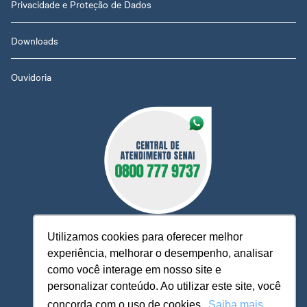
Privacidade e Proteção de Dados
Downloads
Ouvidoria
Utilizamos cookies para oferecer melhor
experiência, melhorar o desempenho, analisar
como você interage em nosso site e
O Senai MT está à sua disposição, pronto para esclarecer
dúvidas, receber reclamações, sugestões e firmar parcerias,
personalizar conteúdo. Ao utilizar este site, você
visando sempre oferecer melhores serviços e atendimento.
concorda com o uso de cookies.
Saiba mais