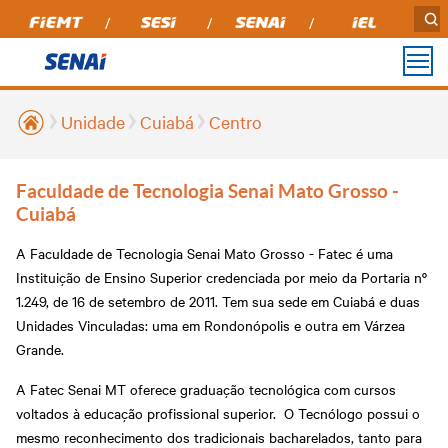
Unidade
Cuiabá
Centro
PARA
PARA
UNIDADES
MÍDIAS
INSTITUCIONAL
TRANSPARÊNCIA
OUVIDORIA
VOCÊ
INDÚSTRIA
Prestação de contas
Agro.ind - Programa de
Podcasts
Alta Floresta
Sobre nós
Faculdade de Tecnologia Senai Mato Grosso -
TCU
Cursos Técnicos 2025
Inovação Aberta
Cuiabá
Agroindustrial
Aripuanã
Notícias
Perguntas Frequentes
Transparência SENAI
SER Família Capacita
Educação Profissional
Revista Indústria de
Compliance
Barra do Bugres
A Faculdade de Tecnologia Senai Mato Grosso - Fatec é uma
Cursos de Pós-
Mato Grosso
Educação Superior
graduação
Instituição de Ensino Superior credenciada por meio da Portaria nº
Relatório de Atividades
Portal do Fornecedor
Cáceres
Aprendizagem Técnica
Soluções em Tecnologia
1.249, de 16 de setembro de 2011. Tem sua sede em Cuiabá e duas
Senai Senar
e Inovação
Formação de Alta
Lucas do Rio Verde
Transparência
Unidades Vinculadas: uma em Rondonópolis e outra em Várzea
Instituto Senai de
Performance - Case IH e
Tecnologia
Grande.
Senai MT
Cuiabá
Relatório Anual
Cursos de Graduação
Laboratórios
Assessoria de
A Fatec Senai MT oferece graduação tecnológica com cursos
Campo Verde
Comunicação
Todos os Cursos
Unidades Móveis
voltados à educação profissional superior. O Tecnólogo possui o
Nova Mutum
Trabalhe Conosco
Validar Documento -
Cadastre-se em nossa
mesmo reconhecimento dos tradicionais bacharelados, tanto para