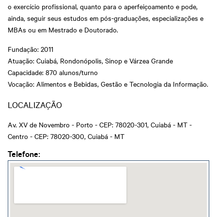
Certificado e Diploma
Newsletter PJ
Fale com o Diretor
o exercício profissional, quanto para o aperfeiçoamento e pode,
Rondonópolis
Cadastre-se em nossa
Hub de inovação da
Regional
ainda, seguir seus estudos em pós-graduações, especializações e
Newsletter
indústria
Sinop
Abrir Solicitação no SAC
Apoio para startups -
MBAs ou em Mestrado e Doutorado.
Parceria Senar x Senai
Senai Hub
Privacidade e Proteção
Sorriso
Ensino Médio Integrado
Centro de Eventos Senai
de Dados
Fundação: 2011
Sesi Senai
Cuiabá
Várzea Grande
Downloads
Atuação: Cuiabá, Rondonópolis, Sinop e Várzea Grande
Portal do Docente
Capacidade: 870 alunos/turno
Portal do Aluno
Vocação: Alimentos e Bebidas, Gestão e Tecnologia da Informação.
Portal do Aluno SENAI
LOCALIZAÇÃO
Inspirar Agro
Av. XV de Novembro - Porto - CEP: 78020-301, Cuiabá - MT -
Plataforma Meu Senai
Centro - CEP: 78020-300, Cuiabá - MT
Telefone: