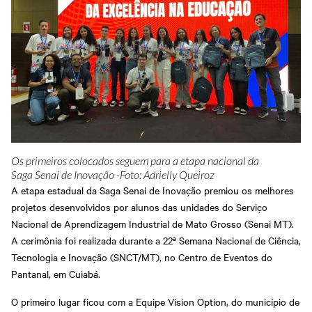
Certificado e Diploma
Newsletter PJ
Fale com o Diretor
Rondonópolis
Cadastre-se em nossa
Hub de inovação da
Regional
Newsletter
indústria
Sinop
Abrir Solicitação no SAC
Apoio para startups -
Parceria Senar x Senai
Senai Hub
Privacidade e Proteção
Sorriso
Ensino Médio Integrado
Centro de Eventos Senai
de Dados
Sesi Senai
Cuiabá
Várzea Grande
Downloads
Portal do Docente
Portal do Aluno
Portal do Aluno SENAI
Os primeiros colocados seguem para a etapa nacional da
Inspirar Agro
Saga Senai de Inovação -Foto: Adrielly Queiroz
A etapa estadual da Saga Senai de Inovação premiou os melhores
Plataforma Meu Senai
projetos desenvolvidos por alunos das unidades do Serviço
Nacional de Aprendizagem Industrial de Mato Grosso (Senai MT).
A cerimônia foi realizada durante a 22ª Semana Nacional de Ciência,
Tecnologia e Inovação (SNCT/MT), no Centro de Eventos do
Pantanal, em Cuiabá.
O primeiro lugar ficou com a Equipe Vision Option, do município de