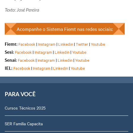
Texto: José Pereira
Acompanhe o Sistema Fiemt nas redes sociais:
Facebook
|
Instagram
|
Linkedin
|
Twitter
|
Youtube
Fiemt:
Facebook
|
Instagram
|
Linkedin
|
Youtube
Sesi:
Facebook
|
Instagram
|
Linkedin
|
Youtube
Senai:
Facebook
|
Instagram
|
Linkedin
|
Youtube
IEL:
PARA VOCÊ
Cursos Técnicos 2025
SER Família Capacita