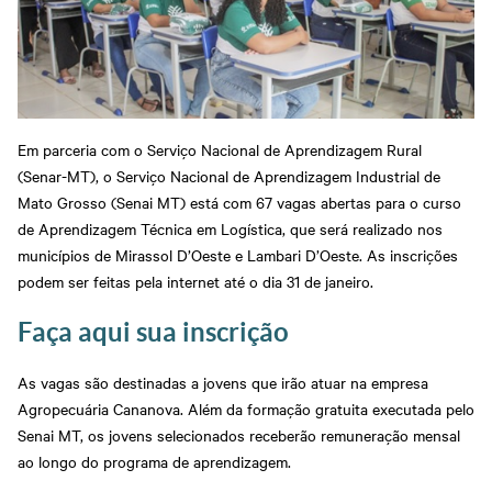
Certificado e Diploma
Newsletter PJ
Fale com o Diretor
Rondonópolis
Cadastre-se em nossa
Hub de inovação da
Regional
Newsletter
indústria
Sinop
Abrir Solicitação no SAC
Apoio para startups -
Parceria Senar x Senai
Senai Hub
Privacidade e Proteção
Sorriso
Ensino Médio Integrado
Centro de Eventos Senai
de Dados
Sesi Senai
Cuiabá
Várzea Grande
Downloads
Portal do Docente
Em parceria com o Serviço Nacional de Aprendizagem Rural
(Senar-MT), o Serviço Nacional de Aprendizagem Industrial de
Portal do Aluno
Mato Grosso (Senai MT) está com 67 vagas abertas para o curso
Portal do Aluno SENAI
de Aprendizagem Técnica em Logística, que será realizado nos
municípios de Mirassol D’Oeste e Lambari D’Oeste. As inscrições
Inspirar Agro
podem ser feitas pela internet até o dia 31 de janeiro.
Plataforma Meu Senai
Faça aqui sua inscrição
As vagas são destinadas a jovens que irão atuar na empresa
Agropecuária Cananova. Além da formação gratuita executada pelo
Senai MT, os jovens selecionados receberão remuneração mensal
ao longo do programa de aprendizagem.