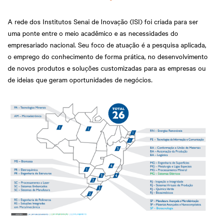
Certificado e Diploma
Newsletter PJ
Fale com o Diretor
Rondonópolis
Cadastre-se em nossa
Hub de inovação da
Regional
Newsletter
indústria
A rede dos Institutos Senai de Inovação (ISI) foi criada para ser
Sinop
Abrir Solicitação no SAC
Apoio para startups -
Parceria Senar x Senai
uma ponte entre o meio acadêmico e as necessidades do
Senai Hub
Privacidade e Proteção
Sorriso
Ensino Médio Integrado
Centro de Eventos Senai
empresariado nacional. Seu foco de atuação é a pesquisa aplicada,
de Dados
Sesi Senai
Cuiabá
o emprego do conhecimento de forma prática, no desenvolvimento
Várzea Grande
Downloads
Portal do Docente
de novos produtos e soluções customizadas para as empresas ou
de ideias que geram oportunidades de negócios.
Portal do Aluno
Portal do Aluno SENAI
Inspirar Agro
Plataforma Meu Senai