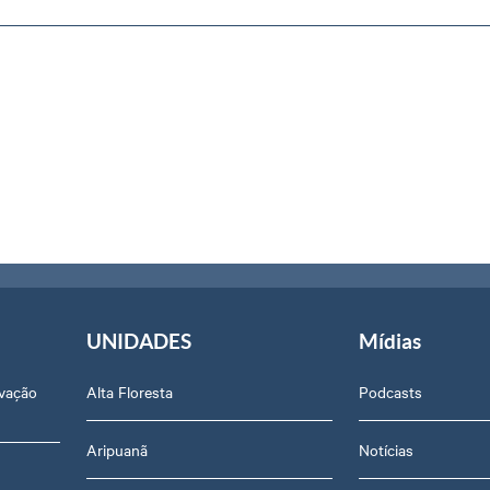
UNIDADES
Mídias
ovação
Alta Floresta
Podcasts
Aripuanã
Notícias