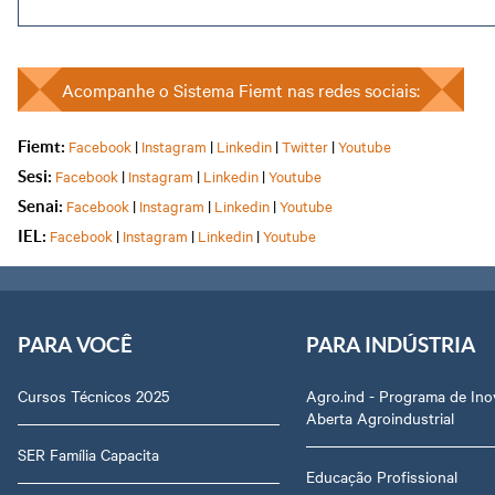
Acompanhe o Sistema Fiemt nas redes sociais:
Facebook
|
Instagram
|
Linkedin
|
Twitter
|
Youtube
Fiemt:
Facebook
|
Instagram
|
Linkedin
|
Youtube
Sesi:
Facebook
|
Instagram
|
Linkedin
|
Youtube
Senai:
Facebook
|
Instagram
|
Linkedin
|
Youtube
IEL:
PARA VOCÊ
PARA INDÚSTRIA
Cursos Técnicos 2025
Agro.ind - Programa de In
Aberta Agroindustrial
SER Família Capacita
Educação Profissional