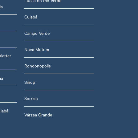
Lucas do Rio Verde
ia
Cuiabá
Campo Verde
Nova Mutum
letter
Rondonópolis
ia
Sinop
Sorriso
uiabá
Várzea Grande