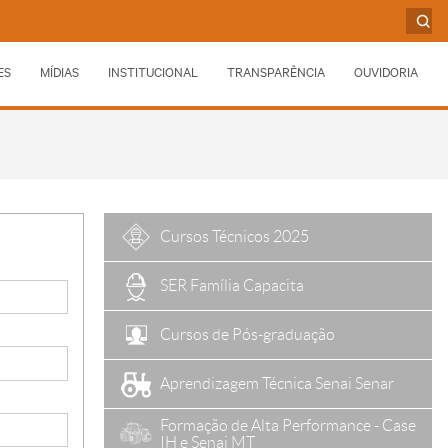
ES
MÍDIAS
INSTITUCIONAL
TRANSPARÊNCIA
OUVIDORIA
Cursos Técnicos 2025
SER Família Capacita
Cursos de Pós-graduação
Aprendizagem Técnica Senai Senar
Formação de Alta Performance - Case
IH e Senai MT