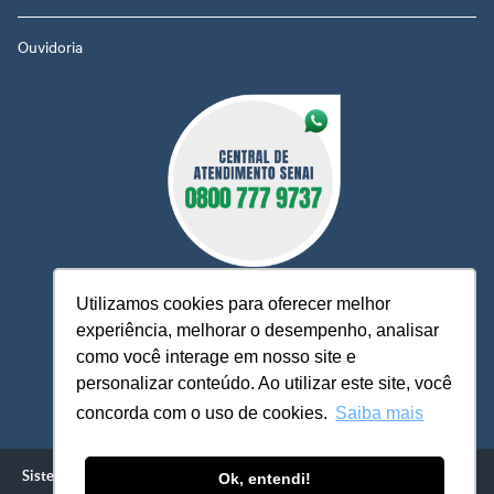
Ouvidoria
Utilizamos cookies para oferecer melhor
experiência, melhorar o desempenho, analisar
como você interage em nosso site e
O Senai MT está à sua disposição, pronto para esclarecer
dúvidas, receber reclamações, sugestões e firmar parcerias,
personalizar conteúdo. Ao utilizar este site, você
visando sempre oferecer melhores serviços e atendimento.
concorda com o uso de cookies.
Saiba mais
Sistema FIEMT / SENAI - Serviço Nacional de Aprendizagem Industrial
Ok, entendi!