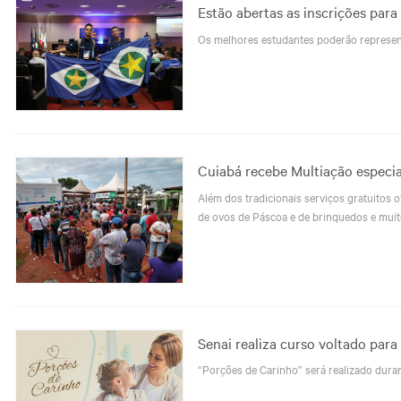
Estão abertas as inscrições pa
Os melhores estudantes poderão represent
Cuiabá recebe Multiação especia
Além dos tradicionais serviços gratuitos o
de ovos de Páscoa e de brinquedos e muit
Senai realiza curso voltado para
“Porções de Carinho” será realizado duran