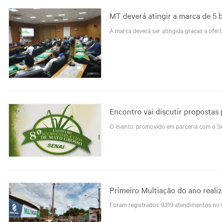
MT deverá atingir a marca de 5 b
A marca deverá ser atingida graças a ofe
Encontro vai discutir propostas
O evento, promovido em parceria com o Sen
Primeiro Multiação do ano reali
Foram registrados 9.319 atendimentos no Ba