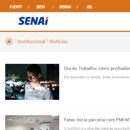
Institucional
Notícias
Dia do Trabalho: cinco profissõ
Em expansão no estado, áreas envolvendo 
Fatec inicia parceria com PMI M
O instituto é a uma das maiores associaçõ