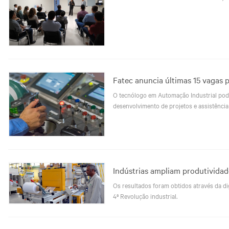
Fatec anuncia últimas 15 vagas 
O tecnólogo em Automação Industrial pode
desenvolvimento de projetos e assistência 
Indústrias ampliam produtivida
Os resultados foram obtidos através da di
4ª Revolução industrial.