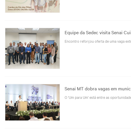
Equipe da Sedec visita Senai Cu
Encontro reforçou oferta de uma vaga ext
Senai MT dobra vagas em municí
O 'Um para Um' está entre as oportunidade