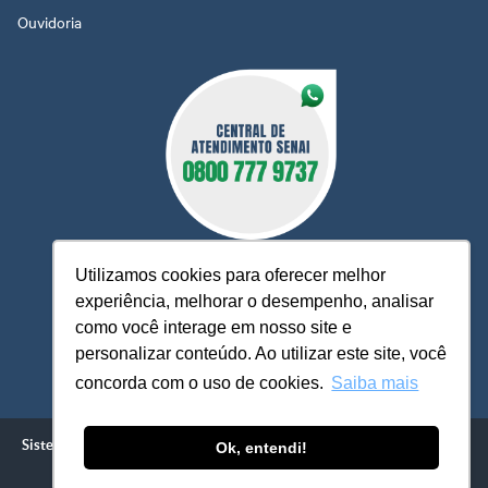
Ouvidoria
Utilizamos cookies para oferecer melhor
experiência, melhorar o desempenho, analisar
como você interage em nosso site e
O Senai MT está à sua disposição, pronto para esclarecer
personalizar conteúdo. Ao utilizar este site, você
dúvidas, receber reclamações, sugestões e firmar parcerias,
visando sempre oferecer melhores serviços e atendimento.
concorda com o uso de cookies.
Saiba mais
Sistema FIEMT / SENAI - Serviço Nacional de Aprendizagem Industrial
Ok, entendi!
Avenida Historiador Rubens de Mendonça, 4.193 - Centro Político
Administrativo - Cuiabá - MT / CEP 78049-940