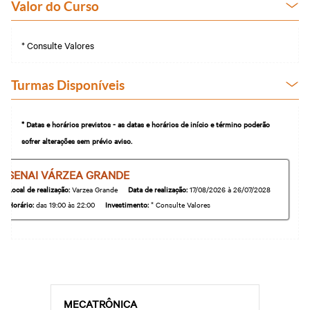
Certificado e Diploma
Newsletter PJ
Fale com o Diretor
Valor do Curso
Rondonópolis
Cadastre-se em nossa
Hub de inovação da
Regional
Newsletter
indústria
Sinop
Abrir Solicitação no SAC
Apoio para startups -
Parceria Senar x Senai
* Consulte Valores
Senai Hub
Privacidade e Proteção
Sorriso
Ensino Médio Integrado
Centro de Eventos Senai
de Dados
Sesi Senai
Cuiabá
Várzea Grande
Downloads
Turmas Disponíveis
Portal do Docente
Portal do Aluno
* Datas e horários previstos - as datas e horários de início e término poderão
Portal do Aluno SENAI
sofrer alterações sem prévio aviso.
Inspirar Agro
SENAI VÁRZEA GRANDE
Plataforma Meu Senai
Local de realização:
Varzea Grande
Data de realização:
17/08/2026 à 26/07/2028
Horário:
das 19:00 às 22:00
Investimento:
* Consulte Valores
MECATRÔNICA